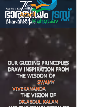
OUR GUIDING PRINCIPLES
DRAW INSPIRATION FROM
THE WISDOM OF
SWAMY
VIVEKANANDA
THE VISION OF
DR.ABDUL KALAM